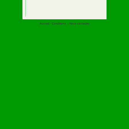
Accueil
-
Conditions
-
Nous contacter