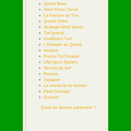
Quinte Base
Votre Prono Tiercé
La Passion du Trot
Quinté Ordre
Strategie Multi Sports
Turf gratuit
Coefficient Turf
L'Outsider du Quinté
Amatrot
Pronos Turf Gratuit
USA Sport System
Secrets du turf
Montrot
Zepapier
Le cheval de la réunion
Paris Concept
Quinturf
Envie de devenir partenaire ?