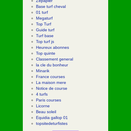
Zepapier
Base turf cheval
01 turf
Megaturf
Top Turf
Guide turf
Turf base
Top turf js
Heureux abonnes
Top quinte
Classement general
la cle du bonheur
Minarik
France courses
La maison mere
Notice de course
4 turfs
Paris courses
Licorne
Beau soleil
Equidia gallop 01
topsitedeturfistes