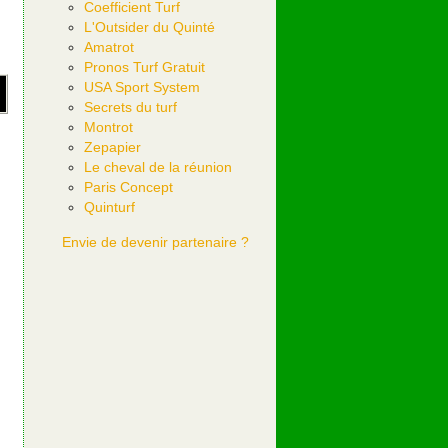
Coefficient Turf
L'Outsider du Quinté
Amatrot
Pronos Turf Gratuit
USA Sport System
Secrets du turf
Montrot
Zepapier
Le cheval de la réunion
Paris Concept
Quinturf
Envie de devenir partenaire ?