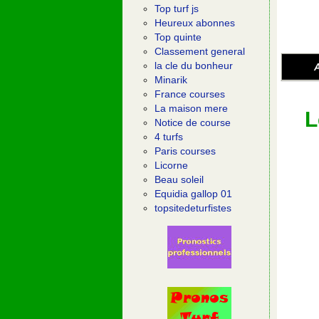
Top turf js
Heureux abonnes
Top quinte
Classement general
la cle du bonheur
A
Minarik
France courses
La maison mere
L
Notice de course
4 turfs
Paris courses
Licorne
Beau soleil
Equidia gallop 01
topsitedeturfistes