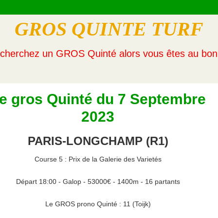
GROS QUINTE TURF
cherchez un GROS Quinté alors vous êtes au bon 
e gros Quinté du 7 Septembre
2023
PARIS-LONGCHAMP (R1)
Course 5 : Prix de la Galerie des Varietés
Départ 18:00 - Galop - 53000€ - 1400m - 16 partants
Le GROS prono Quinté : 11 (Toijk)