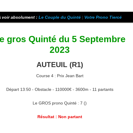
 voir absolument :
Le Couple du Quinté
|
Votre Prono Tiercé
e gros Quinté du 5 Septembre
2023
AUTEUIL (R1)
Course 4 : Prix Jean Bart
Départ 13:50 - Obstacle - 110000€ - 3600m - 11 partants
Le GROS prono Quinté : 7 ()
Résultat : Non partant