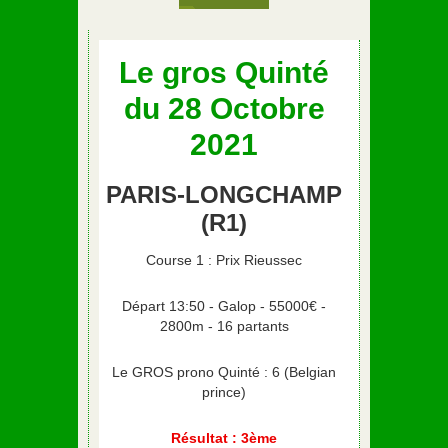
Le gros Quinté
du 28 Octobre
2021
PARIS-LONGCHAMP
(R1)
Course 1 : Prix Rieussec
Départ 13:50 - Galop - 55000€ -
2800m - 16 partants
Le GROS prono Quinté : 6 (Belgian
prince)
Résultat : 3ème